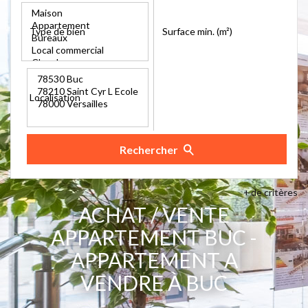
Type de bien
Surface min. (m²)
Localisation
Rechercher
+
de critères
ACHAT / VENTE
APPARTEMENT BUC -
APPARTEMENT A
VENDRE À BUC