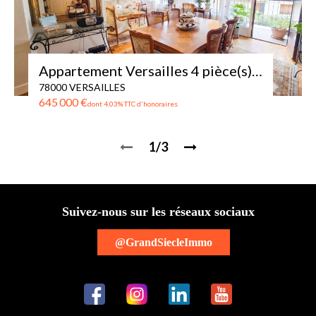
Appartement Versailles 4 pièce(s) 92 m2 + balcon
78000 VERSAILLES
645 000 €
dont 4.03% TTC d'honoraires
1/3
Suivez-nous sur les réseaux sociaux
@GrandSiecleImmo