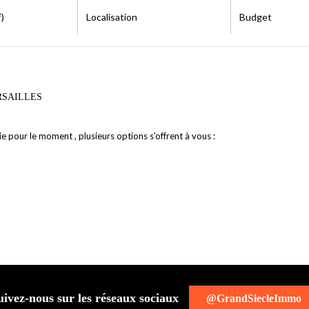
)
Localisation
Budget
ERSAILLES
 pour le moment , plusieurs options s'offrent à vous :
uivez-nous sur les réseaux sociaux
@GrandSiecleImmo