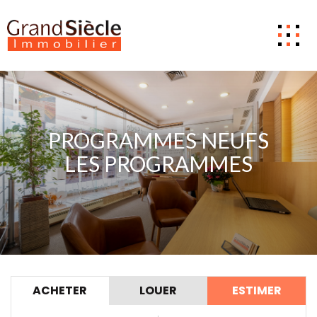
Estimer
Acheter
PROGRAMMES NEUFS
Louer
LES PROGRAMMES
Gestion
Notre Agence
Nous contacter
0
ACHETER
LOUER
ESTIMER