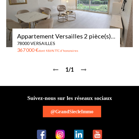
Appartement Versailles 2 pièce(s) 80 m2
78000 VERSAILLES
367 000 €
dont 4.86% TTC d'honoraires
1/1
Suivez-nous sur les réseaux sociaux
@GrandSiecleImmo