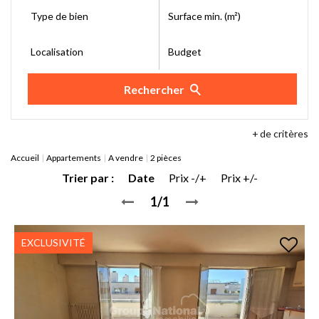
Type de bien
Surface min. (m²)
Localisation
Budget
Rechercher
+
de critères
Accueil
Appartements
A vendre
2 pièces
Trier par :
Date
Prix -/+
Prix +/-
1/1
EXCLUSIVITÉ