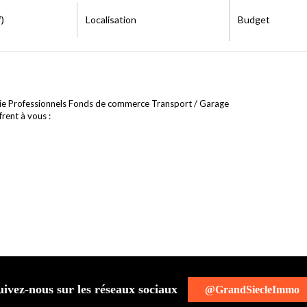
)
Localisation
Budget
rie Professionnels Fonds de commerce Transport / Garage
rent à vous :
uivez-nous sur les réseaux sociaux
@GrandSiecleImmo