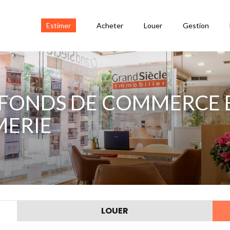
Estimer
Acheter
Louer
Gestion
 FONDS DE COMMERCE B
MERIE
LOUER