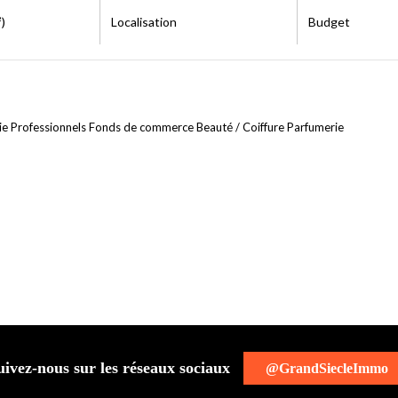
)
Localisation
Budget
ie Professionnels Fonds de commerce Beauté / Coiffure Parfumerie
uivez-nous sur les réseaux sociaux
@GrandSiecleImmo