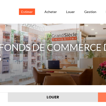
Estimer
Acheter
Louer
Gestion
 FONDS DE COMMERCE 
S
LOUER