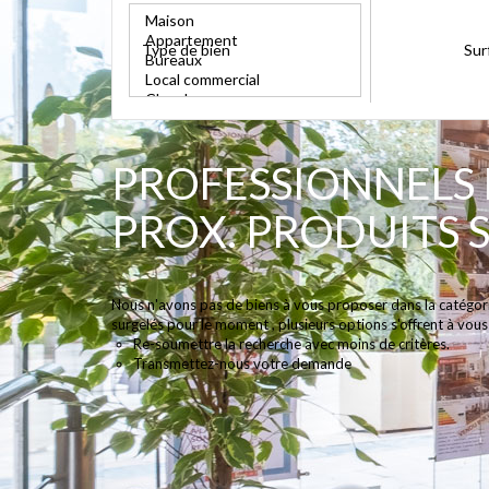
Type de bien
Sur
PROFESSIONNELS
PROX. PRODUITS 
Nous n'avons pas de biens à vous proposer dans la catég
surgelés pour le moment , plusieurs options s'offrent à vous 
Re-soumettre la recherche avec moins de critères.
Transmettez-nous votre demande