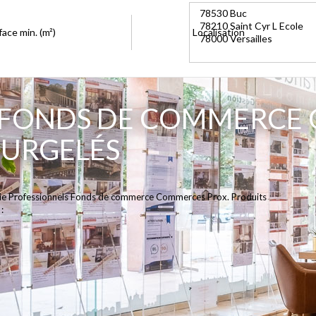
face min. (m²)
Localisation
 FONDS DE COMMERCE
SURGELÉS
orie Professionnels Fonds de commerce Commerces Prox. Produits
: