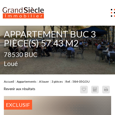
Estimer
APPARTEMENT BUC 3
Acheter
PIÈCE(S) 57.43 M2
Louer
78530 BUC
Gestion
Loué
Notre Agence
Nous contacter
Accueil
Appartements
A louer
3 pièces
Ref. : 584-05GOU
0
Revenir aux résultats
EXCLUSIF