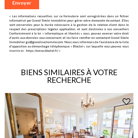
Envoyer
« Les informations recueillies sur ce formulaire sont enregistrées dans un fichier
informatisé par Grand Siècle Immobilier pour gérer votre demande de contact. Elles
sont conservées pour la durée nécessaire à la gestion de la relation client dans le
respect des prescriptions légales applicables et sont destinées à nos conseillers
Conformément à la loi « informatique et libertés », vous pouvez exercer votre droit
d'accès aux données vous concernant et les faire rectifier en contactant Grand Siècle
Immobilier gsi@grandsiecleimmo.com. Nous vous informons de l’existence de la liste
d'opposition au démarchage téléphonique « Bloctel », sur laquelle vous pouvez vous
inscrire ici :
https://conso.bloctel.fr/
»
BIENS SIMILAIRES À VOTRE
RECHERCHE