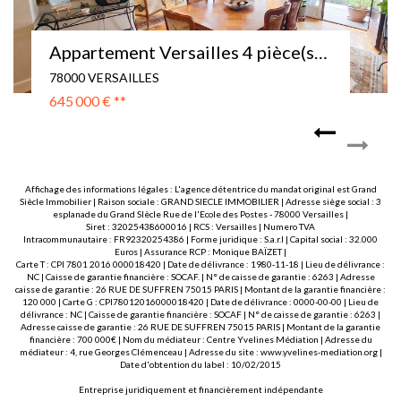
Appartement Versailles 4 pièce(s) 92 m2 + balcon
78000 VERSAILLES
645 000 €
**
Affichage des informations légales : L'agence détentrice du mandat original est Grand
Siècle Immobilier | Raison sociale : GRAND SIECLE IMMOBILIER | Adresse siège social : 3
esplanade du Grand SIècle Rue de l'Ecole des Postes - 78000 Versailles |
Siret : 32025438600016 | RCS : Versailles | Numero TVA
Intracommunautaire : FR92320254386 | Forme juridique : S.a.r.l | Capital social : 32.000
Euros | Assurance RCP : Monique BAÏZET |
Carte T : CPI 7801 2016 000018420 | Date de délivrance : 1980-11-18 | Lieu de délivrance :
NC | Caisse de garantie financière : SOCAF. | N° de caisse de garantie : 6263 | Adresse
caisse de garantie : 26 RUE DE SUFFREN 75015 PARIS | Montant de la garantie financière :
120 000 | Carte G : CPI78012016000018420 | Date de délivrance : 0000-00-00 | Lieu de
délivrance : NC | Caisse de garantie financière : SOCAF | N° de caisse de garantie : 6263 |
Adresse caisse de garantie : 26 RUE DE SUFFREN 75015 PARIS | Montant de la garantie
financière : 700 000€ | Nom du médiateur : Centre Yvelines Médiation | Adresse du
médiateur : 4, rue Georges Clémenceau | Adresse du site :
www.yvelines-mediation.org
|
Date d'obtention du label : 10/02/2015
Entreprise juridiquement et financièrement indépendante