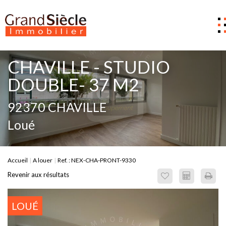
Estimer
CHAVILLE - STUDIO
Acheter
DOUBLE- 37 M2
Louer
92370 CHAVILLE
Gestion
Loué
Notre Agence
Nous contacter
Accueil
A louer
Ref. : NEX-CHA-PRONT-9330
0
Revenir aux résultats
LOUÉ