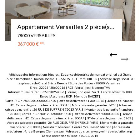
Appartement Versailles 2 pièce(s) 80 m2
78000 versailles
460 000 €
**
Affichage des informations légales : L'agence détentrice du mandat original est Grand
Siècle Immobilier | Raison sociale : GRAND SIECLE IMMOBILIER | Adresse siège social : 3
esplanade du Grand SIècle Rue de l'Ecole des Postes - 78000 Versailles |
Siret : 32025438600016 | RCS : Versailles | Numero TVA
Intracommunautaire : FR92320254386 | Forme juridique : S.a.r.l | Capital social : 32.000
Euros | Assurance RCP : Monique BAÏZET |
Carte T : CPI 7801 2016 000018420 | Date de délivrance : 1980-11-18 | Lieu de délivrance :
NC | Caisse de garantie financière : SOCAF. | N° de caisse de garantie : 6263 | Adresse
caisse de garantie : 26 RUE DE SUFFREN 75015 PARIS | Montant de la garantie financière :
120 000 | Carte G : CPI78012016000018420 | Date de délivrance : 0000-00-00 | Lieu de
délivrance : NC | Caisse de garantie financière : SOCAF | N° de caisse de garantie : 6263 |
Adresse caisse de garantie : 26 RUE DE SUFFREN 75015 PARIS | Montant de la garantie
financière : 700 000€ | Nom du médiateur : Centre Yvelines Médiation | Adresse du
médiateur : 4, rue Georges Clémenceau | Adresse du site :
www.yvelines-mediation.org
|
Date d'obtention du label : 10/02/2015