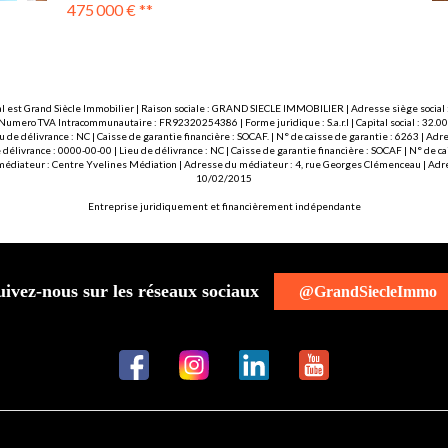
520 000 €
**
l est Grand Siècle Immobilier | Raison sociale : GRAND SIECLE IMMOBILIER | Adresse siège social :
 Numero TVA Intracommunautaire : FR92320254386 | Forme juridique : S.a.r.l | Capital social : 32.
u de délivrance : NC | Caisse de garantie financière : SOCAF. | N° de caisse de garantie : 6263 | 
délivrance : 0000-00-00 | Lieu de délivrance : NC | Caisse de garantie financière : SOCAF | N° de 
 médiateur : Centre Yvelines Médiation | Adresse du médiateur : 4, rue Georges Clémenceau | Adre
10/02/2015
Entreprise juridiquement et financièrement indépendante
uivez-nous sur les réseaux sociaux
@GrandSiecleImmo