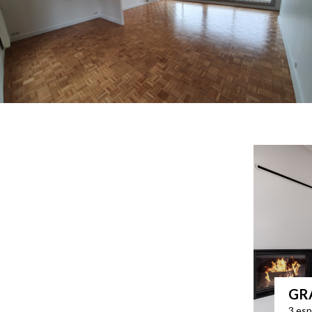
GR
3 esp