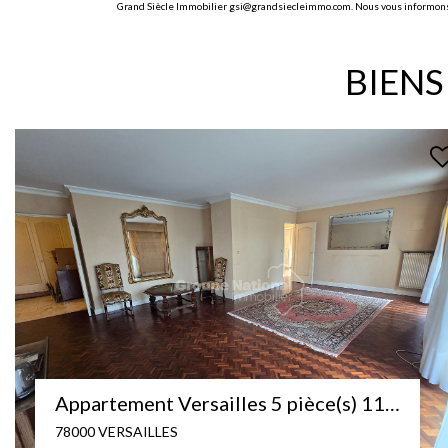
Grand Siècle Immobilier gsi@grandsiecleimmo.com. Nous vous informons de 
BIENS
NOUVEAU
Versailles 4 pièce(s) 101.96 m + 2 Balcons
78000 VERSAILLES