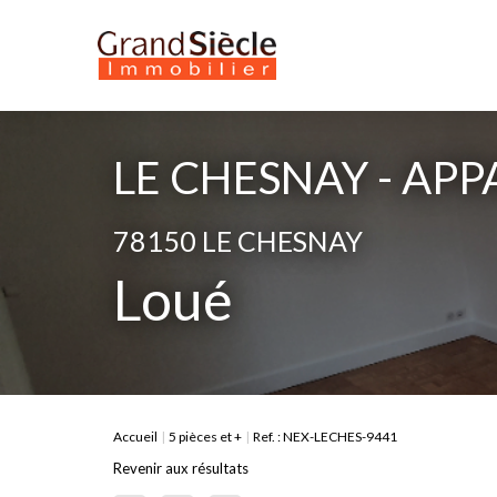
LE CHESNAY - APP
78150 LE CHESNAY
Loué
Accueil
5 pièces et +
Ref. : NEX-LECHES-9441
Revenir aux résultats