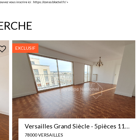
uvez vous inscrire ici :
https://conso.bloctel.fr/
»
HERCHE
VERSAILLES- Montreuil - 5 Pièces 117m2 Balcons
78000 versailles