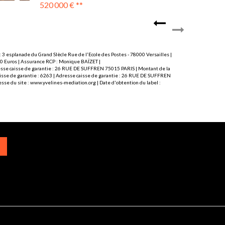
460 000 €
**
 3 esplanade du Grand SIècle Rue de l'Ecole des Postes - 78000 Versailles |
000 Euros | Assurance RCP : Monique BAÏZET |
Adresse caisse de garantie : 26 RUE DE SUFFREN 75015 PARIS | Montant de la
caisse de garantie : 6263 | Adresse caisse de garantie : 26 RUE DE SUFFREN
sse du site :
www.yvelines-mediation.org
| Date d'obtention du label :