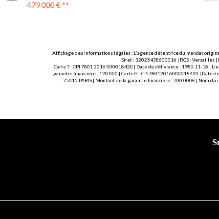
475 000 €
**
Affichage des informations légales : L'agence détentrice du mandat origina
Siret : 32025438600016 | RCS : Versailles |
Carte T : CPI 7801 2016 000018420 | Date de délivrance : 1980-11-18 | Lie
garantie financière : 120 000 | Carte G : CPI78012016000018420 | Date de 
75015 PARIS | Montant de la garantie financière : 700 000€ | Nom du
S