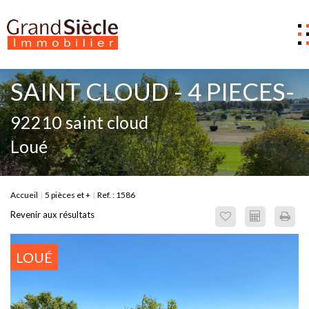
Estimer
SAINT CLOUD - 4 PIECES-
Acheter
92210 saint cloud
Louer
Loué
Gestion
Notre Agence
Accueil
5 pièces et +
Ref. : 1586
Nous contacter
Revenir aux résultats
0
LOUÉ