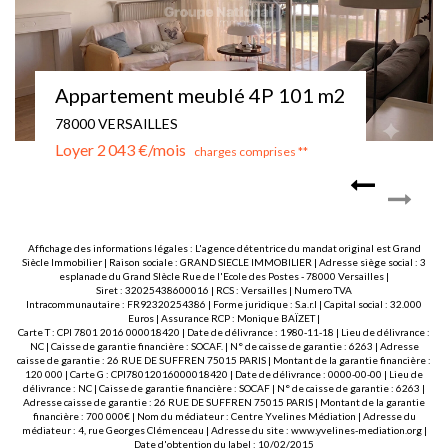
STUDIO MEUBLE - VERSAILLES - MONTREUIL
78000 VERSAILLES
Loyer 780 €/mois
charges comprises **
Affichage des informations légales : L'agence détentrice du mandat original est Grand
Siècle Immobilier | Raison sociale : GRAND SIECLE IMMOBILIER | Adresse siège social : 3
esplanade du Grand SIècle Rue de l'Ecole des Postes - 78000 Versailles |
Siret : 32025438600016 | RCS : Versailles | Numero TVA
Intracommunautaire : FR92320254386 | Forme juridique : S.a.r.l | Capital social : 32.000
Euros | Assurance RCP : Monique BAÏZET |
Carte T : CPI 7801 2016 000018420 | Date de délivrance : 1980-11-18 | Lieu de délivrance :
NC | Caisse de garantie financière : SOCAF. | N° de caisse de garantie : 6263 | Adresse
caisse de garantie : 26 RUE DE SUFFREN 75015 PARIS | Montant de la garantie financière :
120 000 | Carte G : CPI78012016000018420 | Date de délivrance : 0000-00-00 | Lieu de
délivrance : NC | Caisse de garantie financière : SOCAF | N° de caisse de garantie : 6263 |
Adresse caisse de garantie : 26 RUE DE SUFFREN 75015 PARIS | Montant de la garantie
financière : 700 000€ | Nom du médiateur : Centre Yvelines Médiation | Adresse du
médiateur : 4, rue Georges Clémenceau | Adresse du site :
www.yvelines-mediation.org
|
Date d'obtention du label : 10/02/2015