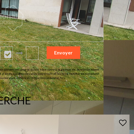
Envoyer
t conservées pour la durée nécessaire à la gestion de la relation client
t d'accès aux données vous concernant et les faire rectifier en contactant
uvez vous inscrire ici :
https://conso.bloctel.fr/
»
HERCHE