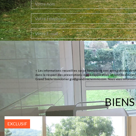
« Les informations recueillies sur ce formulaire sont enregistrées dans
dans le respect des prescriptions légales applicables et sont destinées à
Grand Siècle Immobilier gsi@grandsiecleimmo.com. Nous vous informons de 
BIENS
EXCLUSIF