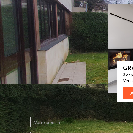
GR
3 esp
Versa