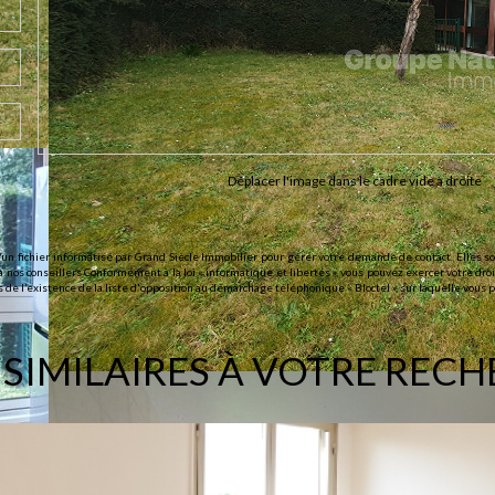
Déplacer l'image dans le cadre vide à droite
 un fichier informatisé par Grand Siècle Immobilier pour gérer votre demande de contact. Elles son
 nos conseillers Conformément à la loi « informatique et libertés », vous pouvez exercer votre droi
l’existence de la liste d'opposition au démarchage téléphonique « Bloctel », sur laquelle vous po
 SIMILAIRES À VOTRE REC