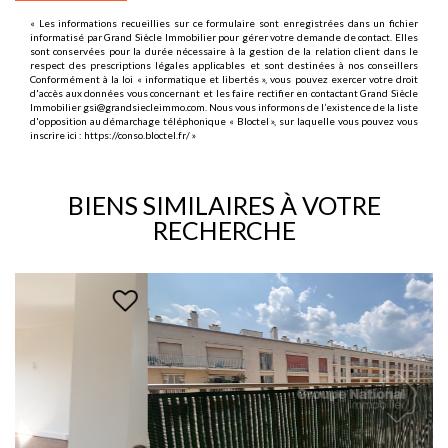
« Les informations recueillies sur ce formulaire sont enregistrées dans un fichier
informatisé par Grand Siècle Immobilier pour gérer votre demande de contact. Elles
sont conservées pour la durée nécessaire à la gestion de la relation client dans le
respect des prescriptions légales applicables et sont destinées à nos conseillers
Conformément à la loi « informatique et libertés », vous pouvez exercer votre droit
d'accès aux données vous concernant et les faire rectifier en contactant Grand Siècle
Immobilier gsi@grandsiecleimmo.com. Nous vous informons de l’existence de la liste
d'opposition au démarchage téléphonique « Bloctel », sur laquelle vous pouvez vous
inscrire ici :
https://conso.bloctel.fr/
»
BIENS SIMILAIRES À VOTRE
RECHERCHE