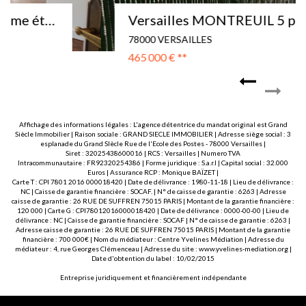
Versailles MONTREUIL 5 pièce(s) 119.05 m2 SUD/OUEST
78000 VERSAILLES
465 000 €
**
Affichage des informations légales : L'agence détentrice du mandat original est Grand
Siècle Immobilier | Raison sociale : GRAND SIECLE IMMOBILIER | Adresse siège social : 3
esplanade du Grand SIècle Rue de l'Ecole des Postes - 78000 Versailles |
Siret : 32025438600016 | RCS : Versailles | Numero TVA
Intracommunautaire : FR92320254386 | Forme juridique : S.a.r.l | Capital social : 32.000
Euros | Assurance RCP : Monique BAÏZET |
Carte T : CPI 7801 2016 000018420 | Date de délivrance : 1980-11-18 | Lieu de délivrance :
NC | Caisse de garantie financière : SOCAF. | N° de caisse de garantie : 6263 | Adresse
caisse de garantie : 26 RUE DE SUFFREN 75015 PARIS | Montant de la garantie financière :
120 000 | Carte G : CPI78012016000018420 | Date de délivrance : 0000-00-00 | Lieu de
délivrance : NC | Caisse de garantie financière : SOCAF | N° de caisse de garantie : 6263 |
Adresse caisse de garantie : 26 RUE DE SUFFREN 75015 PARIS | Montant de la garantie
financière : 700 000€ | Nom du médiateur : Centre Yvelines Médiation | Adresse du
médiateur : 4, rue Georges Clémenceau | Adresse du site :
www.yvelines-mediation.org
|
Date d'obtention du label : 10/02/2015
Entreprise juridiquement et financièrement indépendante