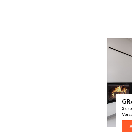
GR
3 esp
Versa