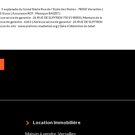
 3 esplanade du Grand SIècle Rue de l'Ecole des Postes - 78000 Versailles |
000 Euros | Assurance RCP : Monique BAÏZET |
Adresse caisse de garantie : 26 RUE DE SUFFREN 75015 PARIS | Montant de la
caisse de garantie : 6263 | Adresse caisse de garantie : 26 RUE DE SUFFREN
sse du site :
www.yvelines-mediation.org
| Date d'obtention du label :
Location Immobilière
Maison à vendre, Versailles