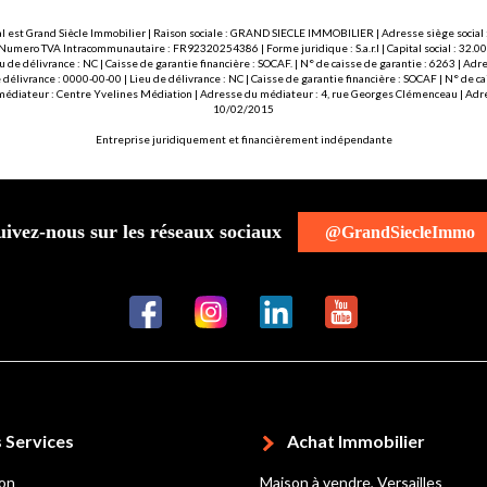
l est Grand Siècle Immobilier | Raison sociale : GRAND SIECLE IMMOBILIER | Adresse siège social :
 Numero TVA Intracommunautaire : FR92320254386 | Forme juridique : S.a.r.l | Capital social : 32.
u de délivrance : NC | Caisse de garantie financière : SOCAF. | N° de caisse de garantie : 6263 | 
délivrance : 0000-00-00 | Lieu de délivrance : NC | Caisse de garantie financière : SOCAF | N° de 
 médiateur : Centre Yvelines Médiation | Adresse du médiateur : 4, rue Georges Clémenceau | Adre
10/02/2015
Entreprise juridiquement et financièrement indépendante
uivez-nous sur les réseaux sociaux
@GrandSiecleImmo
 Services
Achat Immobilier
ion
Maison à vendre, Versailles