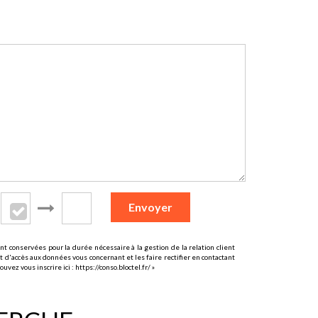
Envoyer
t conservées pour la durée nécessaire à la gestion de la relation client
t d'accès aux données vous concernant et les faire rectifier en contactant
uvez vous inscrire ici :
https://conso.bloctel.fr/
»