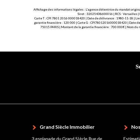
Affichage des informations légales : L'agence détentrice du mandat origina
Siret : 32025438600016 | RCS : Versailles |
Carte T : CPI 7801 2016 000018420 | Date de délivrance : 1980-11-18 | Lie
garantie financière : 120 000 | Carte G : CPI78012016000018420 | Date de 
75015 PARIS | Montant de la garantie financière : 700 000€ | Nom du
S
Grand Siècle Immobilier
Nos
3 esplanade du Grand SIècle Rue de
Estimat