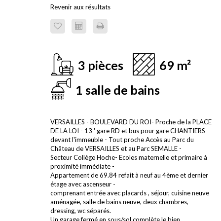
Revenir aux résultats
3 pièces
69 m²
1 salle de bains
VERSAILLES - BOULEVARD DU ROI- Proche de la PLACE
DE LA LOI - 13 ' gare RD et bus pour gare CHANTIERS
devant l'immeuble - Tout proche Accès au Parc du
Château de VERSAILLES et au Parc SEMALLE -
Secteur Collège Hoche- Ecoles maternelle et primaire à
proximité immédiate -
Appartement de 69.84 refait à neuf au 4ème et dernier
étage avec ascenseur -
comprenant entrée avec placards , séjour, cuisine neuve
aménagée, salle de bains neuve, deux chambres,
dressing, wc séparés.
Un garage fermé en sous/sol complète le bien,