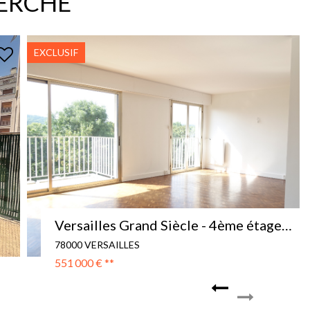
HERCHE
EXCLUSIVITÉ
Appartement Versailles 5 pièce(s) 117 m2
78000 VERSAILLES
615 000 €
**