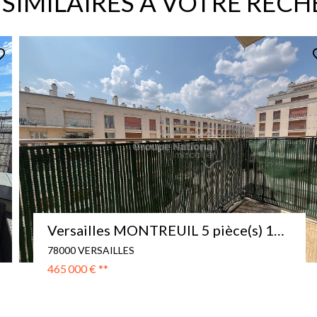
 SIMILAIRES À VOTRE REC
EXCLUSIF
Versailles Grand Siècle - 4ème étage 2 balcons avec vue dégagée
78000 VERSAILLES
551 000 €
**