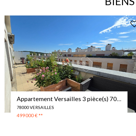
BIENS
Versailles MONTREUIL 5 pièce(s) 119.05 m2 SUD/OUEST
78000 VERSAILLES
465 000 €
**