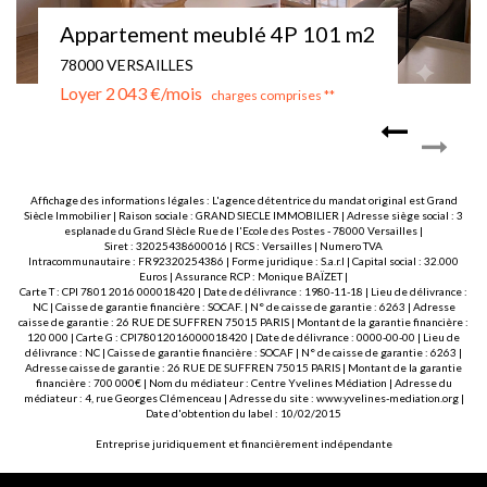
STUDIO MEUBLE - VERSAILLES - MONTREUIL
78000 VERSAILLES
Loyer 780 €/mois
charges comprises **
Affichage des informations légales : L'agence détentrice du mandat original est Grand
Siècle Immobilier | Raison sociale : GRAND SIECLE IMMOBILIER | Adresse siège social : 3
esplanade du Grand SIècle Rue de l'Ecole des Postes - 78000 Versailles |
Siret : 32025438600016 | RCS : Versailles | Numero TVA
Intracommunautaire : FR92320254386 | Forme juridique : S.a.r.l | Capital social : 32.000
Euros | Assurance RCP : Monique BAÏZET |
Carte T : CPI 7801 2016 000018420 | Date de délivrance : 1980-11-18 | Lieu de délivrance :
NC | Caisse de garantie financière : SOCAF. | N° de caisse de garantie : 6263 | Adresse
caisse de garantie : 26 RUE DE SUFFREN 75015 PARIS | Montant de la garantie financière :
120 000 | Carte G : CPI78012016000018420 | Date de délivrance : 0000-00-00 | Lieu de
délivrance : NC | Caisse de garantie financière : SOCAF | N° de caisse de garantie : 6263 |
Adresse caisse de garantie : 26 RUE DE SUFFREN 75015 PARIS | Montant de la garantie
financière : 700 000€ | Nom du médiateur : Centre Yvelines Médiation | Adresse du
médiateur : 4, rue Georges Clémenceau | Adresse du site :
www.yvelines-mediation.org
|
Date d'obtention du label : 10/02/2015
Entreprise juridiquement et financièrement indépendante