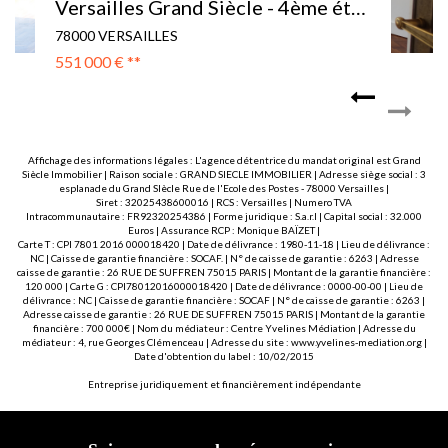
Versailles Montreuil - 3 pièce(s) 69.15 m2 +TERRASSE de 28m2
78000 VERSAILLES
400 000 €
**
Affichage des informations légales : L'agence détentrice du mandat original est Grand
Siècle Immobilier | Raison sociale : GRAND SIECLE IMMOBILIER | Adresse siège social : 3
esplanade du Grand SIècle Rue de l'Ecole des Postes - 78000 Versailles |
Siret : 32025438600016 | RCS : Versailles | Numero TVA
Intracommunautaire : FR92320254386 | Forme juridique : S.a.r.l | Capital social : 32.000
Euros | Assurance RCP : Monique BAÏZET |
Carte T : CPI 7801 2016 000018420 | Date de délivrance : 1980-11-18 | Lieu de délivrance :
NC | Caisse de garantie financière : SOCAF. | N° de caisse de garantie : 6263 | Adresse
caisse de garantie : 26 RUE DE SUFFREN 75015 PARIS | Montant de la garantie financière :
120 000 | Carte G : CPI78012016000018420 | Date de délivrance : 0000-00-00 | Lieu de
délivrance : NC | Caisse de garantie financière : SOCAF | N° de caisse de garantie : 6263 |
Adresse caisse de garantie : 26 RUE DE SUFFREN 75015 PARIS | Montant de la garantie
financière : 700 000€ | Nom du médiateur : Centre Yvelines Médiation | Adresse du
médiateur : 4, rue Georges Clémenceau | Adresse du site :
www.yvelines-mediation.org
|
Date d'obtention du label : 10/02/2015
Entreprise juridiquement et financièrement indépendante