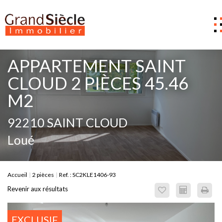
Estimer
APPARTEMENT SAINT
Acheter
CLOUD 2 PIÈCES 45.46
M2
Louer
Gestion
92210 SAINT CLOUD
Notre Agence
Loué
Nous contacter
0
Accueil
2 pièces
Ref. : SC2KLE1406-93
Revenir aux résultats
EXCLUSIF