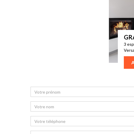
GR
3 esp
Versa