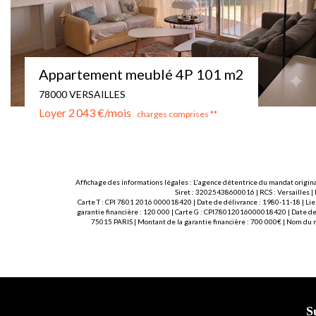
STUDIO MEUBLE - VERSAILLES - MONTREUIL
78000 VERSAILLES
Loyer 780 €/mois
charges comprises **
Affichage des informations légales : L'agence détentrice du mandat origina
Siret : 32025438600016 | RCS : Versailles |
Carte T : CPI 7801 2016 000018420 | Date de délivrance : 1980-11-18 | Lie
garantie financière : 120 000 | Carte G : CPI78012016000018420 | Date de 
75015 PARIS | Montant de la garantie financière : 700 000€ | Nom du
S