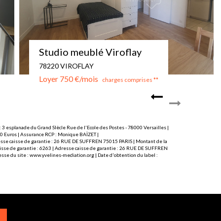
Appartement 4 pièces 101 m2
78000 VERSAILLES
Loyer 1 943 €/mois
charges comprises **
 3 esplanade du Grand SIècle Rue de l'Ecole des Postes - 78000 Versailles |
000 Euros | Assurance RCP : Monique BAÏZET |
Adresse caisse de garantie : 26 RUE DE SUFFREN 75015 PARIS | Montant de la
caisse de garantie : 6263 | Adresse caisse de garantie : 26 RUE DE SUFFREN
sse du site :
www.yvelines-mediation.org
| Date d'obtention du label :