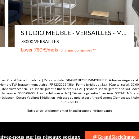
Studio meublé Viroflay
78220 VIROFLAY
Loyer 750 €/mois
charges comprises **
l est Grand Siècle Immobilier | Raison sociale : GRAND SIECLE IMMOBILIER | Adresse siège social :
 Numero TVA Intracommunautaire : FR92320254386 | Forme juridique : S.a.r.l | Capital social : 32.
u de délivrance : NC | Caisse de garantie financière : SOCAF. | N° de caisse de garantie : 6263 | 
délivrance : 0000-00-00 | Lieu de délivrance : NC | Caisse de garantie financière : SOCAF | N° de 
 médiateur : Centre Yvelines Médiation | Adresse du médiateur : 4, rue Georges Clémenceau | Adre
10/02/2015
Entreprise juridiquement et financièrement indépendante
uivez-nous sur les réseaux sociaux
@GrandSiecleImmo