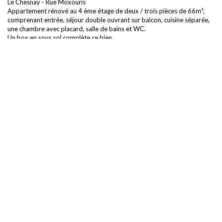
Le Chesnay - Rue Moxouris
Appartement rénové au 4 ème étage de deux / trois pièces de 66m²,
comprenant entrée, séjour double ouvrant sur balcon, cuisine séparée,
une chambre avec placard, salle de bains et WC.
Un box en sous sol complète ce bien.
Chauffage collectif.
Loyer 1 195.00 € par mois, charges comprises
Dont: 185.00 € de charges locatives (provision donnant lieu à
régularisation annuelle)
Dépôt de garantie : 1 010.00 €
Honoraires charge locataire: 990,00 €
Dont 198,00 € pour l'état des lieux.
Bailleur institutionnel - Bail de 6 ans - Conditions de solvabilité : 3 fois le
loyer en revenu net; n'accepte pas les garants.
Partager :
Nos honoraires
Programmez votre visite