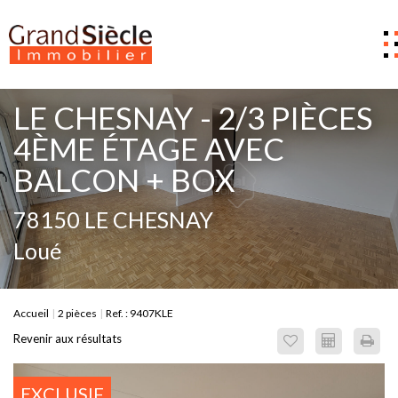
Estimer
LE CHESNAY - 2/3 PIÈCES
Acheter
4ÈME ÉTAGE AVEC
BALCON + BOX
Louer
Gestion
78150 LE CHESNAY
Notre Agence
Loué
Nous contacter
0
Accueil
2 pièces
Ref. : 9407KLE
Revenir aux résultats
EXCLUSIF