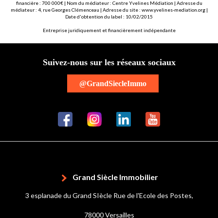
financière : 700 000€ | Nom du médiateur : Centre Yvelines Médiation | Adresse du
médiateur : 4, rue Georges Clémenceau | Adresse du site :
www.yvelines-mediation.org
|
Date d'obtention du label : 10/02/2015
Entreprise juridiquement et financièrement indépendante
Suivez-nous sur les réseaux sociaux
@GrandSiecleImmo
Grand Siècle Immobilier
3 esplanade du Grand SIècle Rue de l'Ecole des Postes,
78000 Versailles