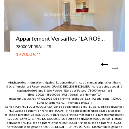
Appartement Versailles "LA ROSERAIE " - 2 pièce(s) 32 m2
78000 VERSAILLES
465 000 €
**
Affichage des informations légales : L'agence détentrice du mandat original est Grand
Siècle Immobilier | Raison sociale : GRAND SIECLE IMMOBILIER | Adresse siège social : 3
esplanade du Grand SIècle Rue de l'Ecole des Postes - 78000 Versailles |
Siret : 32025438600016 | RCS : Versailles | Numero TVA
Intracommunautaire : FR92320254386 | Forme juridique : S.a.r.l | Capital social : 32.000
Euros | Assurance RCP : Monique BAÏZET |
Carte T : CPI 7801 2016 000018420 | Date de délivrance : 1980-11-18 | Lieu de délivrance :
NC | Caisse de garantie financière : SOCAF. | N° de caisse de garantie : 6263 | Adresse
caisse de garantie : 26 RUE DE SUFFREN 75015 PARIS | Montant de la garantie financière :
120 000 | Carte G : CPI78012016000018420 | Date de délivrance : 0000-00-00 | Lieu de
délivrance : NC | Caisse de garantie financière : SOCAF | N° de caisse de garantie : 6263 |
Adresse caisse de garantie : 26 RUE DE SUFFREN 75015 PARIS | Montant de la garantie