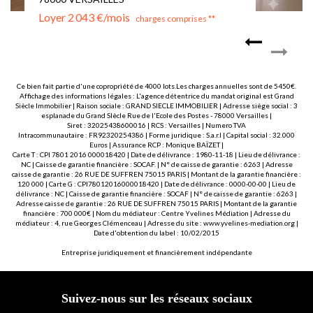
Loyer 2 043 €/mois
charges comprises **
Ce bien fait partie d'une copropriété de 4000 lots.Les charges annuelles sont de 5450€.
Affichage des informations légales : L'agence détentrice du mandat original est Grand
Siècle Immobilier | Raison sociale : GRAND SIECLE IMMOBILIER | Adresse siège social : 3
esplanade du Grand SIècle Rue de l'Ecole des Postes - 78000 Versailles |
Siret : 32025438600016 | RCS : Versailles | Numero TVA
Intracommunautaire : FR92320254386 | Forme juridique : S.a.r.l | Capital social : 32.000
Euros | Assurance RCP : Monique BAÏZET |
Carte T : CPI 7801 2016 000018420 | Date de délivrance : 1980-11-18 | Lieu de délivrance :
NC | Caisse de garantie financière : SOCAF. | N° de caisse de garantie : 6263 | Adresse
caisse de garantie : 26 RUE DE SUFFREN 75015 PARIS | Montant de la garantie financière :
120 000 | Carte G : CPI78012016000018420 | Date de délivrance : 0000-00-00 | Lieu de
délivrance : NC | Caisse de garantie financière : SOCAF | N° de caisse de garantie : 6263 |
Adresse caisse de garantie : 26 RUE DE SUFFREN 75015 PARIS | Montant de la garantie
financière : 700 000€ | Nom du médiateur : Centre Yvelines Médiation | Adresse du
médiateur : 4, rue Georges Clémenceau | Adresse du site :
www.yvelines-mediation.org
|
Date d'obtention du label : 10/02/2015
Entreprise juridiquement et financièrement indépendante
Suivez-nous sur les réseaux sociaux