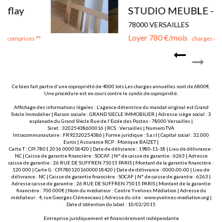
STUDIO MEUBLE - VERSAILLES - MONTREUIL
78000 VERSAILLES
Loyer 780 €/mois
charges comprises **
Ce bien fait partie d'une copropriété de 4000 lots.Les charges annuelles sont de 6800€.
Une procédure est en cours contre le syndic de copropriété.
Affichage des informations légales : L'agence détentrice du mandat original est Grand
Siècle Immobilier | Raison sociale : GRAND SIECLE IMMOBILIER | Adresse siège social : 3
esplanade du Grand SIècle Rue de l'Ecole des Postes - 78000 Versailles |
Siret : 32025438600016 | RCS : Versailles | Numero TVA
Intracommunautaire : FR92320254386 | Forme juridique : S.a.r.l | Capital social : 32.000
Euros | Assurance RCP : Monique BAÏZET |
Carte T : CPI 7801 2016 000018420 | Date de délivrance : 1980-11-18 | Lieu de délivrance :
NC | Caisse de garantie financière : SOCAF. | N° de caisse de garantie : 6263 | Adresse
caisse de garantie : 26 RUE DE SUFFREN 75015 PARIS | Montant de la garantie financière :
120 000 | Carte G : CPI78012016000018420 | Date de délivrance : 0000-00-00 | Lieu de
délivrance : NC | Caisse de garantie financière : SOCAF | N° de caisse de garantie : 6263 |
Adresse caisse de garantie : 26 RUE DE SUFFREN 75015 PARIS | Montant de la garantie
financière : 700 000€ | Nom du médiateur : Centre Yvelines Médiation | Adresse du
médiateur : 4, rue Georges Clémenceau | Adresse du site :
www.yvelines-mediation.org
|
Date d'obtention du label : 10/02/2015
Entreprise juridiquement et financièrement indépendante