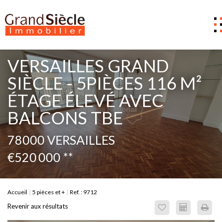
Estimer
VERSAILLES GRAND
Acheter
SIÈCLE - 5PIÈCES 116 M²
ÉTAGE ÉLEVÉ AVEC
Louer
BALCONS TBE
Gestion
Notre Agence
78000 VERSAILLES
Nous contacter
€520 000
**
0
Accueil
5 pièces et +
Ref. : 9712
Revenir aux résultats