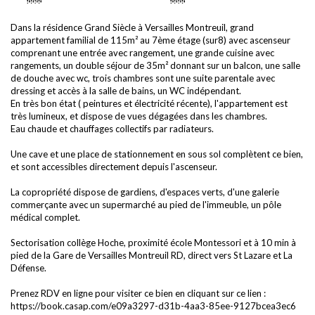
Dans la résidence Grand Siècle à Versailles Montreuil, grand
appartement familial de 115m² au 7ème étage (sur8) avec ascenseur
comprenant une entrée avec rangement, une grande cuisine avec
rangements, un double séjour de 35m² donnant sur un balcon, une salle
de douche avec wc, trois chambres sont une suite parentale avec
dressing et accès à la salle de bains, un WC indépendant.
En très bon état ( peintures et électricité récente), l'appartement est
très lumineux, et dispose de vues dégagées dans les chambres.
Eau chaude et chauffages collectifs par radiateurs.
Une cave et une place de stationnement en sous sol complètent ce bien,
et sont accessibles directement depuis l'ascenseur.
La copropriété dispose de gardiens, d'espaces verts, d'une galerie
commerçante avec un supermarché au pied de l'immeuble, un pôle
médical complet.
Sectorisation collège Hoche, proximité école Montessori et à 10 min à
pied de la Gare de Versailles Montreuil RD, direct vers St Lazare et La
Défense.
Prenez RDV en ligne pour visiter ce bien en cliquant sur ce lien :
https://book.casap.com/e09a3297-d31b-4aa3-85ee-9127bcea3ec6