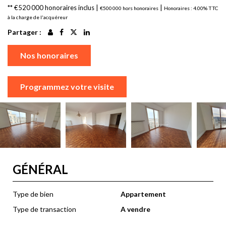
** €520 000
honoraires inclus
|
|
€500 000
hors honoraires
Honoraires : 4.00% TTC
à la charge de l'acquéreur
Partager :
Nos honoraires
Programmez votre visite
GÉNÉRAL
Type de bien
Appartement
Type de transaction
A vendre