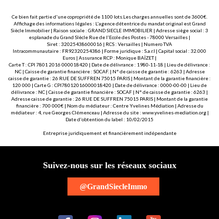
Ce bien fait partie d'une copropriété de 1100 lots.Les charges annuelles sont de 3600€.
Affichage des informations légales : L'agence détentrice du mandat original est Grand
Siècle Immobilier | Raison sociale : GRAND SIECLE IMMOBILIER | Adresse siège social : 3
esplanade du Grand SIècle Rue de l'Ecole des Postes - 78000 Versailles |
Siret : 32025438600016 | RCS : Versailles | Numero TVA
Intracommunautaire : FR92320254386 | Forme juridique : S.a.r.l | Capital social : 32.000
Euros | Assurance RCP : Monique BAÏZET |
Carte T : CPI 7801 2016 000018420 | Date de délivrance : 1980-11-18 | Lieu de délivrance :
NC | Caisse de garantie financière : SOCAF. | N° de caisse de garantie : 6263 | Adresse
caisse de garantie : 26 RUE DE SUFFREN 75015 PARIS | Montant de la garantie financière :
120 000 | Carte G : CPI78012016000018420 | Date de délivrance : 0000-00-00 | Lieu de
délivrance : NC | Caisse de garantie financière : SOCAF | N° de caisse de garantie : 6263 |
Adresse caisse de garantie : 26 RUE DE SUFFREN 75015 PARIS | Montant de la garantie
financière : 700 000€ | Nom du médiateur : Centre Yvelines Médiation | Adresse du
médiateur : 4, rue Georges Clémenceau | Adresse du site :
www.yvelines-mediation.org
|
Date d'obtention du label : 10/02/2015
Entreprise juridiquement et financièrement indépendante
Suivez-nous sur les réseaux sociaux
@GrandSiecleImmo