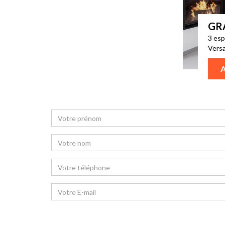
GR
3 esp
Versa