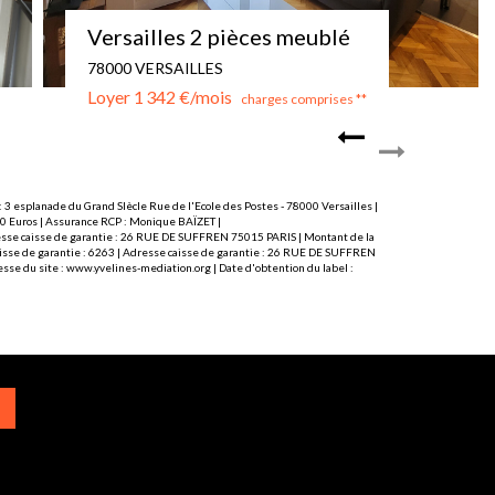
Appartement meublé 4P 101 m2
78000 VERSAILLES
Loyer 2 043 €/mois
charges comprises **
 3 esplanade du Grand SIècle Rue de l'Ecole des Postes - 78000 Versailles |
000 Euros | Assurance RCP : Monique BAÏZET |
Adresse caisse de garantie : 26 RUE DE SUFFREN 75015 PARIS | Montant de la
caisse de garantie : 6263 | Adresse caisse de garantie : 26 RUE DE SUFFREN
sse du site :
www.yvelines-mediation.org
| Date d'obtention du label :