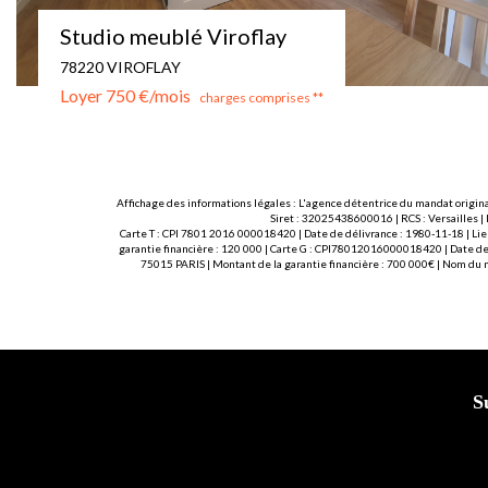
STUDIO MEUBLE - VERSAILLES - MONTREUIL
78000 VERSAILLES
Loyer 780 €/mois
charges comprises **
Affichage des informations légales : L'agence détentrice du mandat origina
Siret : 32025438600016 | RCS : Versailles |
Carte T : CPI 7801 2016 000018420 | Date de délivrance : 1980-11-18 | Lie
garantie financière : 120 000 | Carte G : CPI78012016000018420 | Date de 
75015 PARIS | Montant de la garantie financière : 700 000€ | Nom du
S