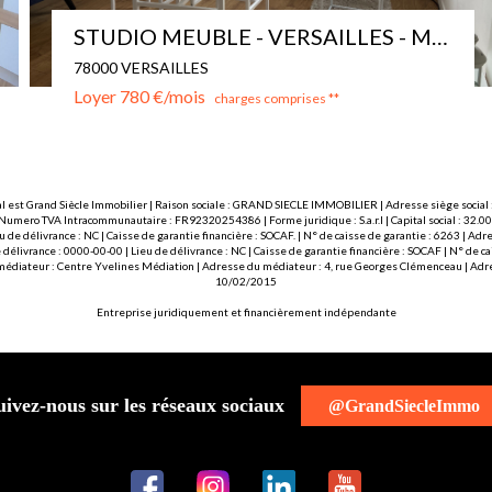
Versailles 2 pièces meublé
78000 VERSAILLES
Loyer 1 342 €/mois
charges comprises **
l est Grand Siècle Immobilier | Raison sociale : GRAND SIECLE IMMOBILIER | Adresse siège social :
 Numero TVA Intracommunautaire : FR92320254386 | Forme juridique : S.a.r.l | Capital social : 32.
u de délivrance : NC | Caisse de garantie financière : SOCAF. | N° de caisse de garantie : 6263 | 
délivrance : 0000-00-00 | Lieu de délivrance : NC | Caisse de garantie financière : SOCAF | N° de 
 médiateur : Centre Yvelines Médiation | Adresse du médiateur : 4, rue Georges Clémenceau | Adre
10/02/2015
Entreprise juridiquement et financièrement indépendante
uivez-nous sur les réseaux sociaux
@GrandSiecleImmo