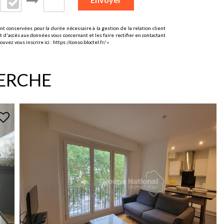
t conservées pour la durée nécessaire à la gestion de la relation client
t d'accès aux données vous concernant et les faire rectifier en contactant
uvez vous inscrire ici :
https://conso.bloctel.fr/
»
HERCHE