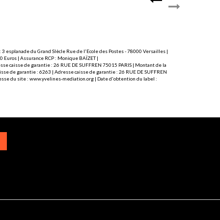
 3 esplanade du Grand SIècle Rue de l'Ecole des Postes - 78000 Versailles |
000 Euros | Assurance RCP : Monique BAÏZET |
Adresse caisse de garantie : 26 RUE DE SUFFREN 75015 PARIS | Montant de la
caisse de garantie : 6263 | Adresse caisse de garantie : 26 RUE DE SUFFREN
sse du site :
www.yvelines-mediation.org
| Date d'obtention du label :