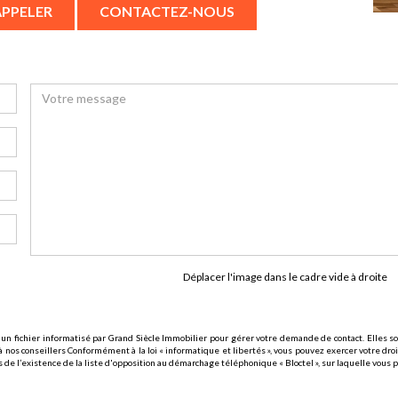
APPELER
CONTACTEZ-NOUS
Déplacer l'image dans le cadre vide à droite
 un fichier informatisé par Grand Siècle Immobilier pour gérer votre demande de contact. Elles son
 nos conseillers Conformément à la loi « informatique et libertés », vous pouvez exercer votre droi
l’existence de la liste d'opposition au démarchage téléphonique « Bloctel », sur laquelle vous po