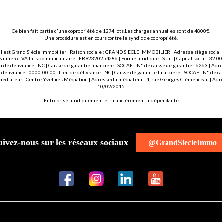
Ce bien fait partie d'une copropriété de 1274 lots.Les charges annuelles sont de 4800€.
Une procédure est en cours contre le syndic de copropriété.
l est Grand Siècle Immobilier | Raison sociale : GRAND SIECLE IMMOBILIER | Adresse siège social :
 Numero TVA Intracommunautaire : FR92320254386 | Forme juridique : S.a.r.l | Capital social : 32.
u de délivrance : NC | Caisse de garantie financière : SOCAF. | N° de caisse de garantie : 6263 | 
délivrance : 0000-00-00 | Lieu de délivrance : NC | Caisse de garantie financière : SOCAF | N° de 
 médiateur : Centre Yvelines Médiation | Adresse du médiateur : 4, rue Georges Clémenceau | Adre
10/02/2015
Entreprise juridiquement et financièrement indépendante
uivez-nous sur les réseaux sociaux
@GrandSiecleImmo