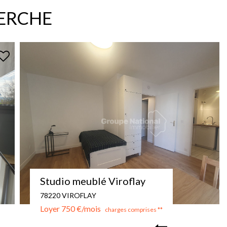
HERCHE
Appartement 4 pièces 101 m2
78000 VERSAILLES
Loyer 1 943 €/mois
charges comprises **