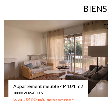
BIENS
EXCLUSIF
STUDIO MEUBLE - VERSAILLES - MONTREUIL
78000 VERSAILLES
Loyer 780 €/mois
charges comprises **