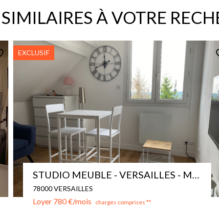
 SIMILAIRES À VOTRE REC
Studio meublé Viroflay
78220 VIROFLAY
Loyer 750 €/mois
charges comprises **