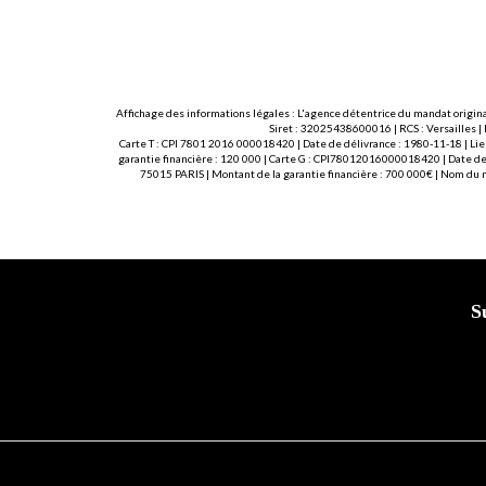
Affichage des informations légales : L'agence détentrice du mandat origina
Siret : 32025438600016 | RCS : Versailles |
Carte T : CPI 7801 2016 000018420 | Date de délivrance : 1980-11-18 | Lie
garantie financière : 120 000 | Carte G : CPI78012016000018420 | Date de 
75015 PARIS | Montant de la garantie financière : 700 000€ | Nom du
S