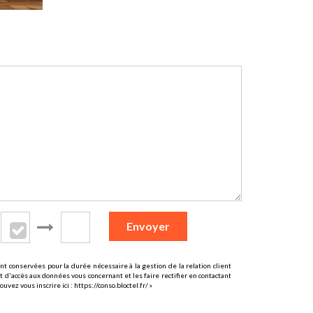
Envoyer
t conservées pour la durée nécessaire à la gestion de la relation client
t d'accès aux données vous concernant et les faire rectifier en contactant
uvez vous inscrire ici :
https://conso.bloctel.fr/
»