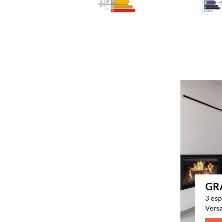
GR
3 esp
Versa