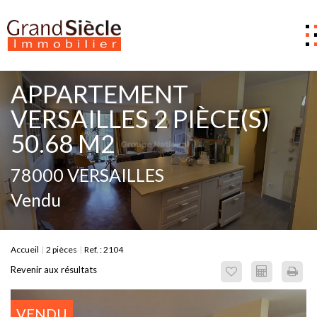
Estimer
APPARTEMENT
Acheter
VERSAILLES 2 PIÈCE(S)
50.68 M2
Louer
Gestion
78000 VERSAILLES
Notre Agence
Vendu
Nous contacter
0
Accueil
2 pièces
Ref. : 2104
Revenir aux résultats
VENDU