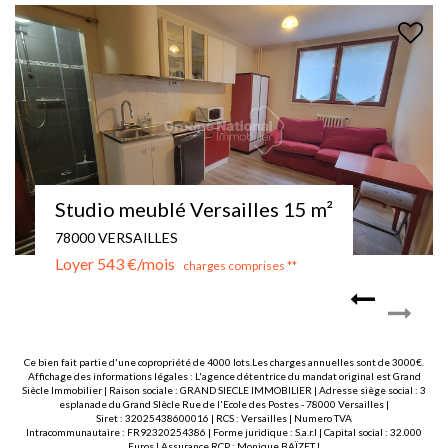
 15 m²
Appartement meublé 4P 101
78000 VERSAILLES
Loyer 2 043 €/mois
 **
charges comprises **
Ce bien fait partie d'une copropriété de 4000 lots.Les charges annuelles sont de 3000€.
Affichage des informations légales : L'agence détentrice du mandat original est Grand
Siècle Immobilier | Raison sociale : GRAND SIECLE IMMOBILIER | Adresse siège social : 3
esplanade du Grand SIècle Rue de l'Ecole des Postes - 78000 Versailles |
Siret : 32025438600016 | RCS : Versailles | Numero TVA
Intracommunautaire : FR92320254386 | Forme juridique : S.a.r.l | Capital social : 32.000
Euros | Assurance RCP : Monique BAÏZET |