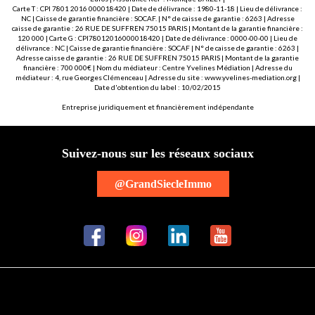
Carte T : CPI 7801 2016 000018420 | Date de délivrance : 1980-11-18 | Lieu de délivrance :
NC | Caisse de garantie financière : SOCAF. | N° de caisse de garantie : 6263 | Adresse
caisse de garantie : 26 RUE DE SUFFREN 75015 PARIS | Montant de la garantie financière :
120 000 | Carte G : CPI78012016000018420 | Date de délivrance : 0000-00-00 | Lieu de
délivrance : NC | Caisse de garantie financière : SOCAF | N° de caisse de garantie : 6263 |
Adresse caisse de garantie : 26 RUE DE SUFFREN 75015 PARIS | Montant de la garantie
financière : 700 000€ | Nom du médiateur : Centre Yvelines Médiation | Adresse du
médiateur : 4, rue Georges Clémenceau | Adresse du site :
www.yvelines-mediation.org
|
Date d'obtention du label : 10/02/2015
Entreprise juridiquement et financièrement indépendante
Suivez-nous sur les réseaux sociaux
@GrandSiecleImmo